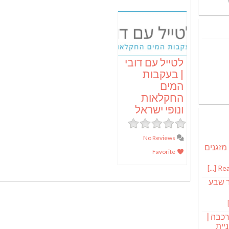
לטייל עם דובי
| בעקבות
המים
החקלאות
ונופי ישראל
No Reviews
 מזגנים
Favorite
Read
ר שבע
רכבה |
יית