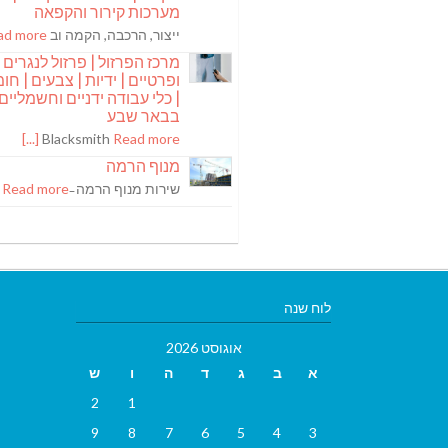
מערכות קירור והקפאה
ייצור, הרכבה, הקמה וב
 more [...]
מרכז הפרזול | פרזול לנגרים
ופרטיים | ידיות | צבעים | חומר
| כלי עבודה ידניים וחשמליים
בבאר שבע
Blacksmith
Read more [...]
מנוף הרמה
שירות מנוף הרמה ̵
Read more [...]
לוח שנה
אוגוסט 2026
א
ב
ג
ד
ה
ו
ש
2
1
9
8
7
6
5
4
3