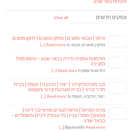
הובלות באר שבע
עסקים חדשים
View all
עילאי | טכנאי מזגנים | מתקין מזגנים | תיקון מזגנים
מתקין מזגנים, טכנאי מ
Read more [...]
הזדמנות עסקית נדירה בבאר שבע – קיוסק פעיל
למכירה
הזדמנות עסקית
Read more [...]
מ.ב מערכות קירור | ייצור | הרכבה | הקמה | בניית
חדרי קירור | בניית מערכות קירור והקפאה
ייצור, הרכבה, הקמה וב
Read more [...]
מרכז הפרזול | פרזול לנגרים ופרטיים | ידיות |
צבעים | חומרי בניין | כלי עבודה ידניים וחשמליים –
בבאר שבע
Blacksmith
Read more [...]