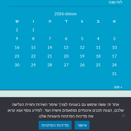
לוח שנה
אוגוסט 2026
א
ב
ג
ד
ה
ו
ש
2
1
9
8
7
6
5
4
3
16
15
14
13
12
11
10
23
22
21
20
19
18
17
30
29
28
27
26
25
24
31
« אוג
בניית אתרים
|
בניית אתרים באר שבע
|
בניית אתרים בבאר שבע
|
קידום
אתר זה עושה שימוש גם בעוגיות לצורך שיפור השירות וחוויית הגלישה
אתרים בבאר שבע
|
שלכם, הצגת תכנים איכותיים מותאמים אישית ועוד. למידע נוסף אנא קראו
את מדיניות הפרטיות והעוגיות שלנו.
אישור
מדיניות הפרטיות