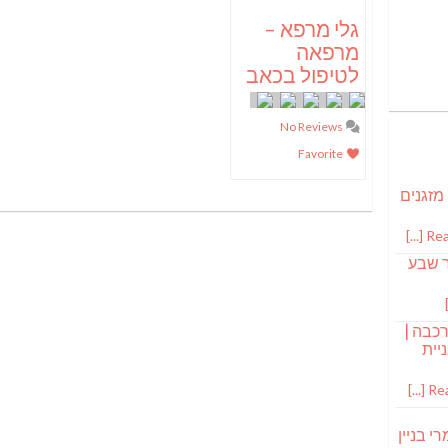
גלי מרפא –
מרפאה
לטיפול בכאב
No Reviews
Favorite
 מזגנים
Read
ר שבע
רכבה |
יית
Read
י בניין