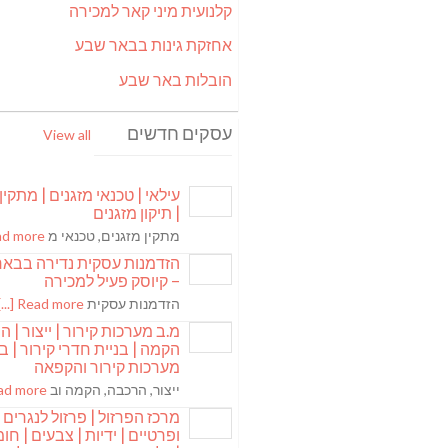
קלנועית מיני קאר למכירה
אחזקת גינות בבאר שבע
הובלות באר שבע
עסקים חדשים
View all
עילאי | טכנאי מזגנים | מתקין
| תיקון מזגנים
מתקין מזגנים, טכנאי מ
 more [...]
הזדמנות עסקית נדירה בבא
– קיוסק פעיל למכירה
הזדמנות עסקית
Read more [...]
מ.ב מערכות קירור | ייצור | ה
הקמה | בניית חדרי קירור | בנ
מערכות קירור והקפאה
ייצור, הרכבה, הקמה וב
 more [...]
מרכז הפרזול | פרזול לנגרים
ופרטיים | ידיות | צבעים | חומר