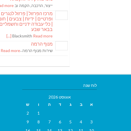
ייצור, הרכבה, הקמה וב
 more [...]
מרכז הפרזול | פרזול לנגרים
ופרטיים | ידיות | צבעים | חומר
| כלי עבודה ידניים וחשמליים
בבאר שבע
Blacksmith
Read more [...]
מנוף הרמה
שירות מנוף הרמה ̵
Read more [...]
לוח שנה
אוגוסט 2026
א
ב
ג
ד
ה
ו
ש
2
1
9
8
7
6
5
4
3
16
15
14
13
12
11
10