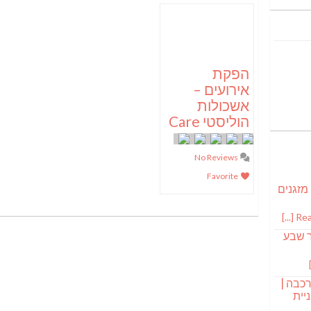
הפקת
אירועים –
אשכולות
הוליסטי Care
No Reviews
Favorite
 מזגנים
Read
ר שבע
רכבה |
יית