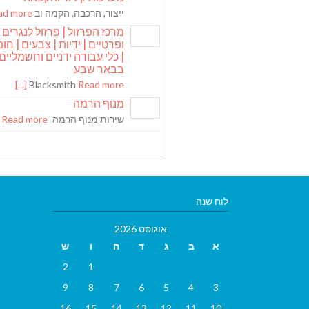
ייצור, הרכבה, הקמה וב
 more [...]
מרכז הפרזול | פרזול לנגרים
ופרטיים | ידיות | צבעים | חומר
| כלי עבודה ידניים וחשמליים
בבאר שבע
Blacksmith
Read more [...]
מנוף הרמה
שירות מנוף הרמה ̵
Read more [...]
לוח שנה
אוגוסט 2026
א
ב
ג
ד
ה
ו
ש
2
1
9
8
7
6
5
4
3
16
15
14
13
12
11
10