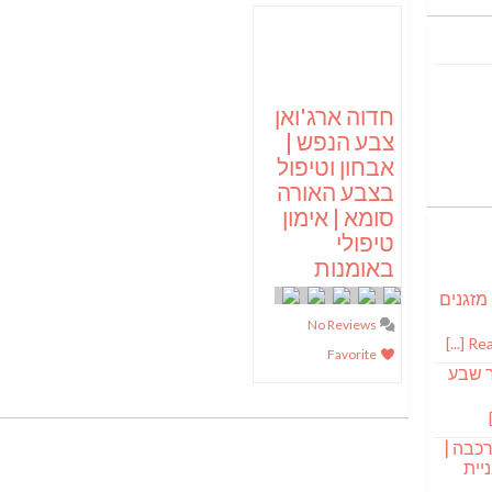
חדוה ארג'ואן
צבע הנפש |
אבחון וטיפול
בצבע האורה
סומא | אימון
טיפולי
באומנות
 מזגנים
No Reviews
Read
Favorite
ר שבע
רכבה |
יית