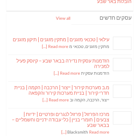
הובלות באר שבע
עסקים חדשים
View all
עילאי | טכנאי מזגנים | מתקין מזגנים | תיקון מזגנים
מתקין מזגנים, טכנאי מ
Read more [...]
הזדמנות עסקית נדירה בבאר שבע – קיוסק פעיל
למכירה
הזדמנות עסקית
Read more [...]
מ.ב מערכות קירור | ייצור | הרכבה | הקמה | בניית
חדרי קירור | בניית מערכות קירור והקפאה
ייצור, הרכבה, הקמה וב
Read more [...]
מרכז הפרזול | פרזול לנגרים ופרטיים | ידיות |
צבעים | חומרי בניין | כלי עבודה ידניים וחשמליים –
בבאר שבע
Blacksmith
Read more [...]