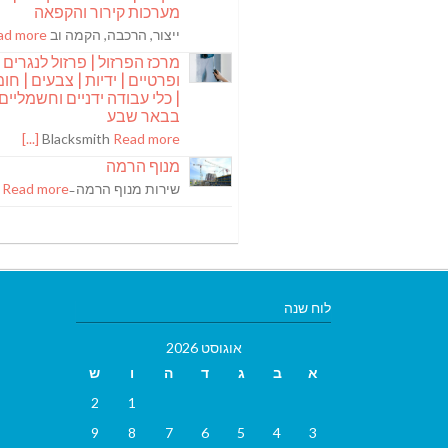
מערכות קירור והקפאה
ייצור, הרכבה, הקמה וב
 more [...]
מרכז הפרזול | פרזול לנגרים
ופרטיים | ידיות | צבעים | חומר
| כלי עבודה ידניים וחשמליים
בבאר שבע
Blacksmith
Read more [...]
מנוף הרמה
שירות מנוף הרמה ̵
Read more [...]
לוח שנה
אוגוסט 2026
א
ב
ג
ד
ה
ו
ש
2
1
9
8
7
6
5
4
3