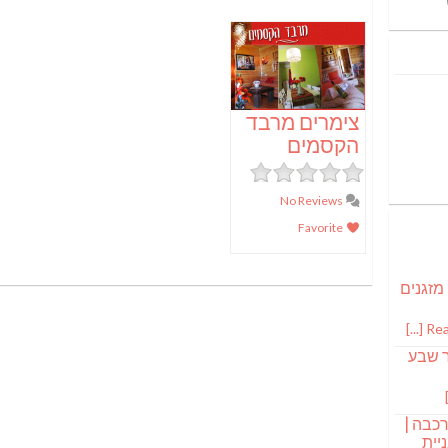
צימרים מרבד
הקסמים
No Reviews
Favorite
 מזגנים
Read
ר שבע
רכבה |
יית