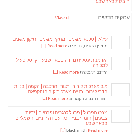
הובלות באר שבע
עסקים חדשים
View all
עילאי | טכנאי מזגנים | מתקין מזגנים | תיקון מזגנים
מתקין מזגנים, טכנאי מ
Read more [...]
הזדמנות עסקית נדירה בבאר שבע – קיוסק פעיל
למכירה
הזדמנות עסקית
Read more [...]
מ.ב מערכות קירור | ייצור | הרכבה | הקמה | בניית
חדרי קירור | בניית מערכות קירור והקפאה
ייצור, הרכבה, הקמה וב
Read more [...]
מרכז הפרזול | פרזול לנגרים ופרטיים | ידיות |
צבעים | חומרי בניין | כלי עבודה ידניים וחשמליים –
בבאר שבע
Blacksmith
Read more [...]