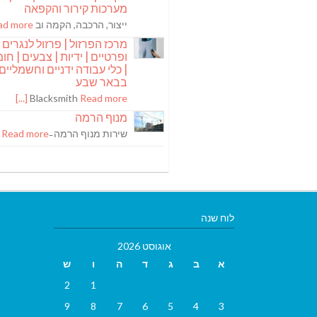
מערכות קירור והקפאה
ייצור, הרכבה, הקמה וב
 more [...]
מרכז הפרזול | פרזול לנגרים
ופרטיים | ידיות | צבעים | חומר
| כלי עבודה ידניים וחשמליים
בבאר שבע
Blacksmith
Read more [...]
מנוף הרמה
שירות מנוף הרמה ̵
Read more [...]
לוח שנה
אוגוסט 2026
א
ב
ג
ד
ה
ו
ש
2
1
9
8
7
6
5
4
3