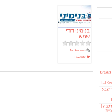
בנימיני דודי
שמש
No Reviews
Favorite
 מזגנים
Read
ר שבע
רכבה |
יית