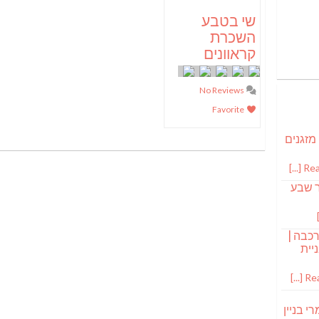
שי בטבע
השכרת
קראוונים
No Reviews
Favorite
 מזגנים
Read
ר שבע
רכבה |
יית
Read
י בניין