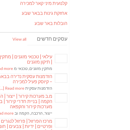
קלנועית מיני קאר למכירה
אחזקת גינות בבאר שבע
הובלות באר שבע
עסקים חדשים
View all
עילאי | טכנאי מזגנים | מתקין
| תיקון מזגנים
מתקין מזגנים, טכנאי מ
 more [...]
הזדמנות עסקית נדירה בבא
– קיוסק פעיל למכירה
הזדמנות עסקית
Read more [...]
מ.ב מערכות קירור | ייצור | ה
הקמה | בניית חדרי קירור | בנ
מערכות קירור והקפאה
ייצור, הרכבה, הקמה וב
 more [...]
מרכז הפרזול | פרזול לנגרים
ופרטיים | ידיות | צבעים | חומר