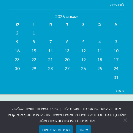
לוח שנה
אוגוסט 2026
א
ב
ג
ד
ה
ו
ש
2
1
9
8
7
6
5
4
3
16
15
14
13
12
11
10
23
22
21
20
19
18
17
30
29
28
27
26
25
24
31
« אוג
בניית אתרים
|
בניית אתרים באר שבע
|
בניית אתרים בבאר שבע
|
קידום
אתר זה עושה שימוש גם בעוגיות לצורך שיפור השירות וחוויית הגלישה
אתרים בבאר שבע
|
שלכם, הצגת תכנים איכותיים מותאמים אישית ועוד. למידע נוסף אנא קראו
את מדיניות הפרטיות והעוגיות שלנו.
אישור
מדיניות הפרטיות