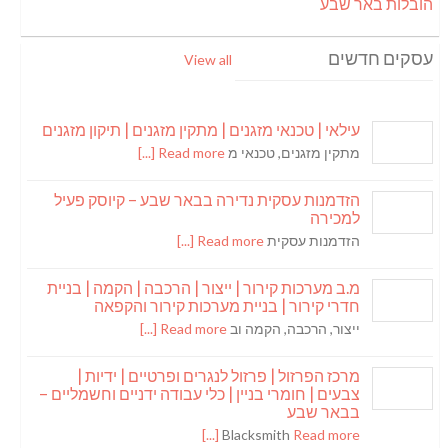
הובלות באר שבע
עסקים חדשים
View all
עילאי | טכנאי מזגנים | מתקין מזגנים | תיקון מזגנים
מתקין מזגנים, טכנאי מ
Read more [...]
הזדמנות עסקית נדירה בבאר שבע – קיוסק פעיל
למכירה
הזדמנות עסקית
Read more [...]
מ.ב מערכות קירור | ייצור | הרכבה | הקמה | בניית
חדרי קירור | בניית מערכות קירור והקפאה
ייצור, הרכבה, הקמה וב
Read more [...]
מרכז הפרזול | פרזול לנגרים ופרטיים | ידיות |
צבעים | חומרי בניין | כלי עבודה ידניים וחשמליים –
בבאר שבע
Blacksmith
Read more [...]