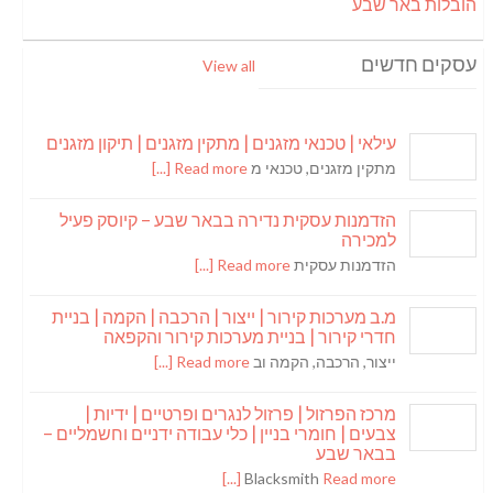
הובלות באר שבע
עסקים חדשים
View all
עילאי | טכנאי מזגנים | מתקין מזגנים | תיקון מזגנים
מתקין מזגנים, טכנאי מ
Read more [...]
הזדמנות עסקית נדירה בבאר שבע – קיוסק פעיל
למכירה
הזדמנות עסקית
Read more [...]
מ.ב מערכות קירור | ייצור | הרכבה | הקמה | בניית
חדרי קירור | בניית מערכות קירור והקפאה
ייצור, הרכבה, הקמה וב
Read more [...]
מרכז הפרזול | פרזול לנגרים ופרטיים | ידיות |
צבעים | חומרי בניין | כלי עבודה ידניים וחשמליים –
בבאר שבע
Blacksmith
Read more [...]