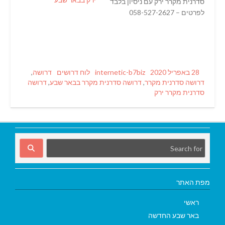
סדרנית מקרר ירק עם ניסיון בלבד
לפרטים – 058-527-2627
Tags
Categories
Author
Posted
28 באפריל 2020
internetic-b7biz
לוח דרושים
דרושה
,
on
דרושה סדרנית מקרר
,
דרושה סדרנית מקרר בבאר שבע
,
דרושה
סדרנית מקרר ירק
מפת האתר
ראשי
באר שבע החדשה