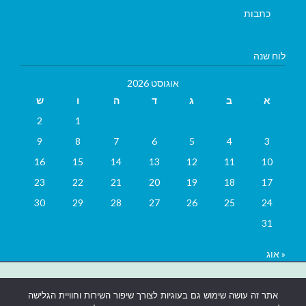
כתבות
לוח שנה
אוגוסט 2026
א
ב
ג
ד
ה
ו
ש
2
1
9
8
7
6
5
4
3
16
15
14
13
12
11
10
23
22
21
20
19
18
17
30
29
28
27
26
25
24
31
« אוג
בניית אתרים
|
בניית אתרים באר שבע
|
בניית אתרים בבאר שבע
|
קידום
אתר זה עושה שימוש גם בעוגיות לצורך שיפור השירות וחוויית הגלישה
אתרים בבאר שבע
|