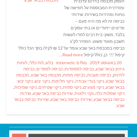
העסק מכבסה בדרום עדכנית
ומודרנית המבוססת על תפישה של
נוחות ומהירות בשירות. שירותי
כביסה זה לא מה היה פעם –
פריטים ייחודיים או בתי עסקים
בלבד. משקי בית רבים למדו לעשות
חשבון מאוד פשוט. המחיר לק”ג
כביסה במכבסת באר שבע עומד על 12 ₪ לקילו בסך הכל כולל
קיפול !!! כן, כולל קיפול
Read more…
Tags
Categories
Author
Posted
20 באוגוסט 2019
internetic-b7biz
בלוג
,
לוח כללי
,
לוחות
on
גיהוץ בבאר שבע
,
כביסה למספרות
,
כביסה לספרים
,
כביסה
לתינוק
,
כביסה מגבות
,
כביסה מפות
,
מכבסה באר שבע
,
מכבסה
בבאר שבע
,
ניקוי בגדי עבודה
,
ניקוי חליפות
,
ניקוי יבש
,
ניקוי יבש
בבאר שבע
,
ניקוי מצעים
,
ניקוי ספות
,
ניקוי שטיחים
,
ניקוי שמיכות
,
ניקוי שמלות כלה
,
נקוי וילונות
,
שירות כביסה באר שבע
,
שירות
כביסה בבאר שבע
,
שירותי כביסה באר שבע
,
שירותי כביסה בבאר
שבע