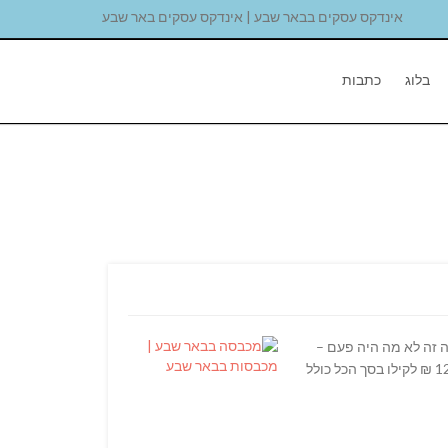
אינדקס עסקים בבאר שבע | אינדקס עסקים באר שבע
בלוג
כתבות
 זה לא מה היה פעם –
פריטים ייחודיים או בתי עסקים בלבד. משקי בית רבים למדו לעשות חשבון מאוד פשוט. המחיר לק”ג כביסה במכבסת באר שבע עומד על 12 ₪ לקילו בסך הכל כולל