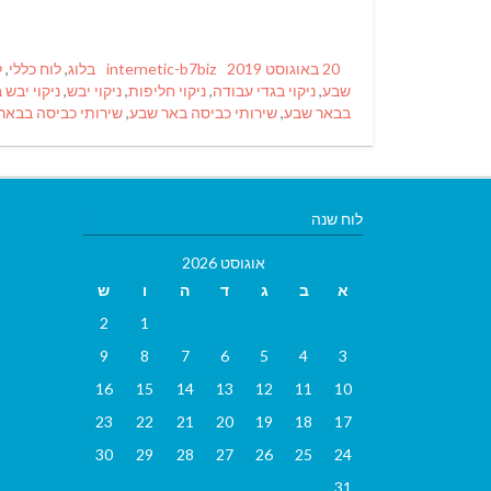
Categories
Author
Posted
20 באוגוסט 2019
internetic-b7biz
בלוג
,
לוח כללי
,
ל
on
שבע
,
ניקוי בגדי עבודה
,
ניקוי חליפות
,
ניקוי יבש
,
ניקוי יבש
בבאר שבע
,
שירותי כביסה באר שבע
,
שירותי כביסה בבאר
לוח שנה
אוגוסט 2026
א
ב
ג
ד
ה
ו
ש
2
1
9
8
7
6
5
4
3
16
15
14
13
12
11
10
23
22
21
20
19
18
17
30
29
28
27
26
25
24
31