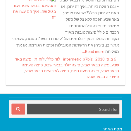
– וגם הזולה ביותר…איך זה יתכן, או
האם זה יתכן בכלל? שבועת צופה;
באר שבע הפכה ללא צל של ספק
אימפריית פיצה וכל התותחים
הכבדים כולל פיצות טובות מאוד
מקוריות שנולדו כאן – נלחמים על "ליטרת הבשר". באמת, טעמתי
את רובן. ביניהן את הרשתות המובילות ופיצות הגורמה. אז איך
מצליחה
Read more…
Tags
Categories
Author
Posted
6 ביוני 2018
internetic-b7biz
לוח כללי
,
לוחות
פיצה באר
on
שבע
,
פיצה בבאר שבע
,
פיצה זולה בבאר שבע
,
פיצה טעימה
בבאר שבע
,
פיצה כמעט חינם
,
פיצה לאירועים בבאר שבע
,
פיצרייה בבאר שבע
מפת האתר