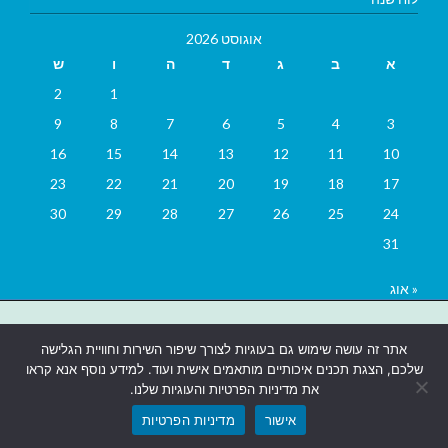
אוגוסט 2026
א
ב
ג
ד
ה
ו
ש
2
1
9
8
7
6
5
4
3
16
15
14
13
12
11
10
23
22
21
20
19
18
17
30
29
28
27
26
25
24
31
« אוג
בניית אתרים
|
בניית אתרים באר שבע
|
בניית אתרים בבאר שבע
|
קידום
אתר זה עושה שימוש גם בעוגיות לצורך שיפור השירות וחוויית הגלישה
אתרים בבאר שבע
|
שלכם, הצגת תכנים איכותיים מותאמים אישית ועוד. למידע נוסף אנא קראו
את מדיניות הפרטיות והעוגיות שלנו.
אישור
מדיניות הפרטיות