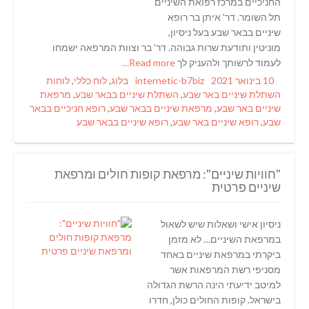
החניכיים במרכז רפואת השיניים
תל השומר. דר' איתן בר רופא
שיניים בבאר שבע בעל ניסיון,
מוניטין ותודעת שרות גבוהה. דר' בר וצוות המרפאה ישמחו
לעמוד לרשותך ולהעניק לך
Read more…
Tags
Categories
Author
Posted
10 בינואר 2021
internetic-b7biz
בלוג
,
לוח כללי
,
לוחות
on
השתלת שיניים באר שבע
,
השתלת שיניים בבאר שבע
,
מרפאת
שיניים באר שבע
,
מרפאת שיניים בבאר שבע
,
רופא חניכיים בבאר
שבע
,
רופא שיניים באר שבע
,
רופא שיניים בבאר שבע
"חוויות שיניים": מרפאת קופות חולים ומרפאת
שיניים פרטית
ניסיון אישי ושאלות שיש לשאול
במרפאת השיניים… לא מזמן
ביקרתי במרפאת שיניים באחד
מסניפי רשת המרפאות אשר
למיטב ידיעתי הינה הרשת הגדולה
בישראל. קופות החולים כולן, חדרו