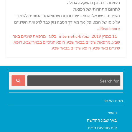
בעצמה רבה וכן בהשקעה גדולה
לתחום התחרותי של רפואת
השיניים בישראל. המצב יצר תחרות שתוצאתה הסופית לשמור
על כיסו של המטופל, אך מאידך הסבה נזק כבד לרפואת השיניים
Read more…
Categories
Tags
Author
Posted
11 במרץ 2019
internetic-b7biz
בלוג
מרפאת שיניים באר
on
שבע
,
מרפאת שיניים בבאר שבע
,
רופא חניכיים בבאר שבע
,
רופא
שיניים באר שבע
,
רופא שיניים בבאר שבע
מפת האתר
ראשי
באר שבע החדשה
לוח מודעות חינם