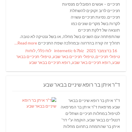
חניכיים – אנשים הסובלים מנסיגת
חניכיים לרוב זקוקים להשתלת
חניכיים. נסיגת חניכיים עשויה
לקרות בשל מקרים שונים כמו
תוצאה של דלקת חניכיים
שהתפתחה עם השנים בשל מחלה, או בשל גנטיקה לא טובה.
תהליך זה קורה בהדרגה ובמהלכה שפת החניכיים
Read more…
Tags
Categories
Author
Posted
16 בדצמבר 2021
internetic-b7biz
לוח כללי
,
לוחות
on
טיפולי חניכיים
,
טיפולי חניכיים באר שבע
,
טיפולי חניכיים בבאר
שבע
,
רופא חניכיים באר שבע
,
רופא חניכיים בבאר שבע
ד"ר איתן בר רופא שיניים בבאר שבע
ד"ר איתן בר רופא שיניים בבאר
שבע מרפאת ד"ר איתן בר המרפאה
לטיפול במחלות חניכיים ושתלים
דנטליים בבאר שבע, הוקמה ע"י דר'
איתן בר שהתמחה בתחום מחלות