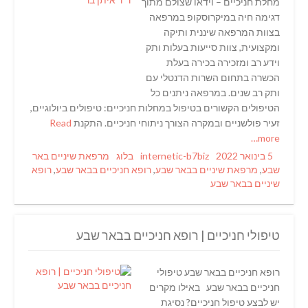
מחלת חניכיים – וידאו שצולם מתוך
דגימה חיה במיקרוסקופ במרפאה
בצוות המרפאה שיננית ותיקה
ומקצועית, צוות סייעות בעלות ותק
וידע רב ומזכירה בכירה בעלת
הכשרה בתחום השרות הדנטלי עם
ותק רב שנים. במרפאה ניתנים כל
הטיפולים הקשורים בטיפול במחלות חניכיים: טיפולים ביולוגיים,
זעיר פולשניים ובמקרה הצורך ניתוחי חניכיים. התקנת
Read
more…
Categories
Tags
Author
Posted
5 בינואר 2022
internetic-b7biz
בלוג
מרפאת שיניים באר
on
שבע
,
מרפאת שיניים בבאר שבע
,
רופא חניכיים בבאר שבע
,
רופא
שיניים בבאר שבע
טיפולי חניכיים | רופא חניכיים בבאר שבע
רופא חניכיים בבאר שבע טיפולי
חניכיים בבאר שבע באילו מקרים
יש לבצע טיפול חניכיים? נסיגת