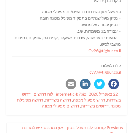
ביקרו בדף: 671
במפעל מזון בשדרות דרושים/ות מפעילי מכונה
– נסיון מעל שנתיים בתפקיד מפעיל מכונה חובה
– נסיון עבודה על מחשב
– עבודה ב3 משמרות, ש.נ.
– הסעות : באר שבע, שדרות, אשקלון, קרית גת, אופקים, נתיבות,
מושבי לכיש.
Cv96@tigbur.co.il
קו"ח לשלוח
cv97@tigbur.co.il
Tags
Categories
Author
Posted
22 באפריל 2020
internetic-b7biz
לוח דרושים
דרוש
on
בשדרות
,
דרוש מפעיל מכונה
,
דרושה בשדרות
,
דרושה מפעילת
מכונה
,
דרושים בשדרות
,
דרושים מפעילי מכונה
ניווט
Previous
Previous
קורונה: לכו תאכלו בטון – או; כמה כסף יש למדינת