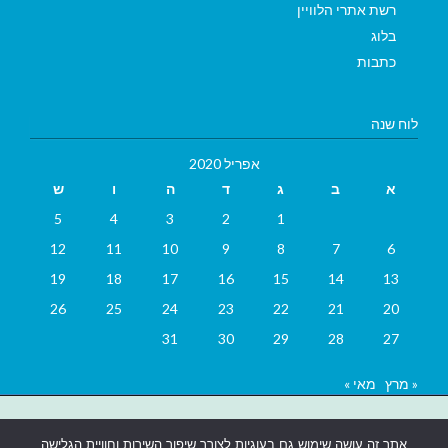
רשת אתרי הלוויין
בלוג
כתבות
לוח שנה
אפריל 2020
א
ב
ג
ד
ה
ו
ש
5
4
3
2
1
12
11
10
9
8
7
6
19
18
17
16
15
14
13
26
25
24
23
22
21
20
31
30
29
28
27
« מרץ
מאי »
בניית אתרים
|
בניית אתרים באר שבע
|
בניית אתרים בבאר שבע
|
קידום
אתר זה עושה שימוש גם בעוגיות לצורך שיפור השירות וחוויית הגלישה