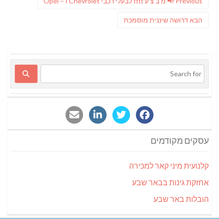
Previous
Previous
📢 מ ב צ ע ❗️❗️❗️❗️ לבעלי רכבי Chevrolet ו – Opel
post:
פוסט
הבא
דרושה שיננית מוסמכת
הבא:
עסקים מקודמים
קלנועית מיני קאר למכירה
אחזקת גינות בבאר שבע
הובלות באר שבע