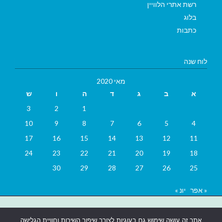
רשת אתרי הלוויין
בלוג
כתבות
לוח שנה
מאי 2020
א
ב
ג
ד
ה
ו
ש
3
2
1
10
9
8
7
6
5
4
17
16
15
14
13
12
11
24
23
22
21
20
19
18
30
29
28
27
26
25
« אפר
יונ »
בניית אתרים
|
בניית אתרים באר שבע
|
בניית אתרים בבאר שבע
|
קידום
אתר זה עושה שימוש גם בעוגיות לצורך שיפור השירות וחוויית הגלישה