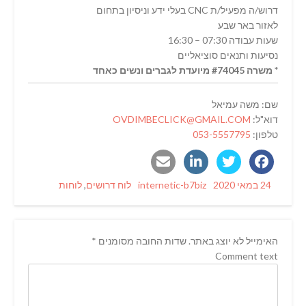
דרוש/ה מפעיל/ת CNC בעלי ידע וניסיון בתחום
לאזור באר שבע
שעות עבודה 07:30 – 16:30
נסיעות ותנאים סוציאליים
* משרה #74045 מיועדת לגברים ונשים כאחד
שם: משה עמיאל
דוא"ל:
OVDIMBECLICK@GMAIL.COM
טלפון:
053-5557795
Categories
Author
Posted
24 במאי 2020
internetic-b7biz
לוח דרושים
,
לוחות
on
האימייל לא יוצג באתר.
שדות החובה מסומנים
*
Comment text