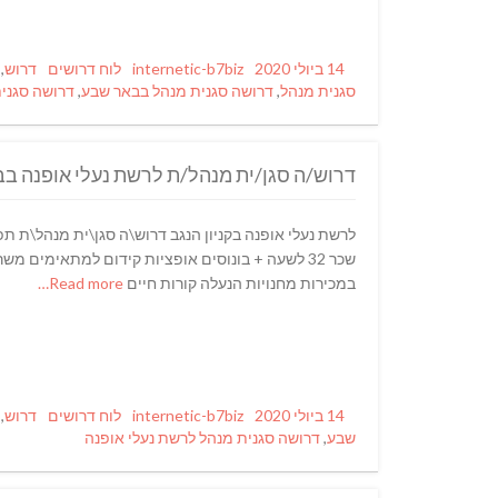
Tags
Categories
Author
Posted
14 ביולי 2020
internetic-b7biz
לוח דרושים
דרוש
,
on
סגנית מנהל
,
דרושה סגנית מנהל בבאר שבע
,
דרושה סגנית
דרוש/ה סגן/ית מנהל/ת לרשת נעלי אופנה ב
שכר 32 לשעה + בונוסים אופציות קידום למתאימים מש
במכירות מחנויות הנעלה קורות חיים
Read more…
Tags
Categories
Author
Posted
14 ביולי 2020
internetic-b7biz
לוח דרושים
דרוש
,
on
שבע
,
דרושה סגנית מנהל לרשת נעלי אופנה