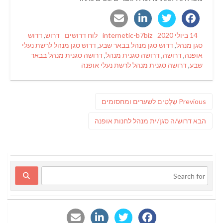
Tags
Categories
Author
Posted
14 ביולי 2020
internetic-b7biz
לוח דרושים
דרוש
,
דרוש
on
סגן מנהל
,
דרוש סגן מנהל בבאר שבע
,
דרוש סגן מנהל לרשת נעלי
אופנה
,
דרושה
,
דרושה סגנית מנהל
,
דרושה סגנית מנהל בבאר
שבע
,
דרושה סגנית מנהל לרשת נעלי אופנה
ניווט
Previous
Previous
שַלָטִים לשערים ומחסומים
post:
פוסט
הבא
דרוש/ה סגן/ית מנהל לחנות אופנה
הבא: