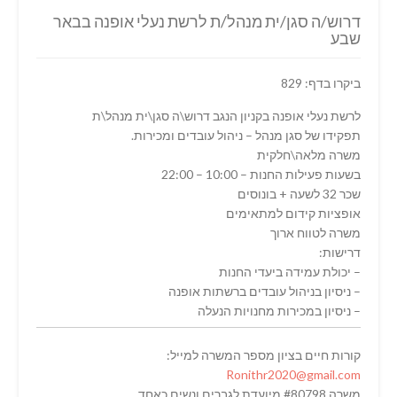
דרוש/ה סגן/ית מנהל/ת לרשת נעלי אופנה בבאר
שבע
ביקרו בדף: 829
לרשת נעלי אופנה בקניון הנגב דרוש\ה סגן\ית מנהל\ת
תפקידו של סגן מנהל – ניהול עובדים ומכירות.
משרה מלאה\חלקית
בשעות פעילות החנות – 10:00 – 22:00
שכר 32 לשעה + בונוסים
אופציות קידום למתאימים
משרה לטווח ארוך
דרישות:
– יכולת עמידה ביעדי החנות
– ניסיון בניהול עובדים ברשתות אופנה
– ניסיון במכירות מחנויות הנעלה
קורות חיים בציון מספר המשרה למייל:
Ronithr2020@gmail.com
משרה #80798 מיועדת לגברים ונשים כאחד