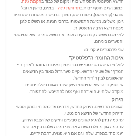
הדשא הסינטטי תופס חשיבות ומקום של כבוד ב
הקמת גינה
,
וכמובן שגם חוסף רבות ב
תחזוקת גינה
– במים, בדשן או זבל
אורגני (קומפוסט), כיסוח דשא, הצורך ברכישת מכסחת דשא וציוד
גינון משלים, מניעת התפשטותו ברחבי הגינה, או תשלום לגנן
מכסח דשא הרבה התעסקות.
למי מכם שעשה קצת סקירה ולמד את נושא סוגי הדשא הסינטטי
והפערים ביניהם.
שני פרמטרים עיקריים:
איכות החומר: ה"פלסטיק"
לחלוצי הדשא הסינטטי יש כבר ניסיון באיכות החומר ו"אורך חיי
המדף" של שטיחי הדשא. קיים פער גדול מאוד בין הדשאים
הראשונים לבין ה"דור החדש".
אין ספק כי הדשא הסינטטי הישן איבד מגוונו בשלב יחסית
מוקדם של חייו. הוא דהה ואף נטה להתייבש ולהתפורר.
הירוק
הגוונים החדשים. הירוק החדש, מדהים עד כמה חי ובוהק וטבעי
ה"ירוק החדש" של הדשא הסינטטי.
עד כמה ניתן להגיע לגוונים טבעיים וחזקים של הצבע הירוק.
עד כמה גוון מוצלח משדרג את פני הגינה שלכם בין אם היא
"עמוסה" במפרט שלה, וגם אם היא פנויה, רחבת ידיים,