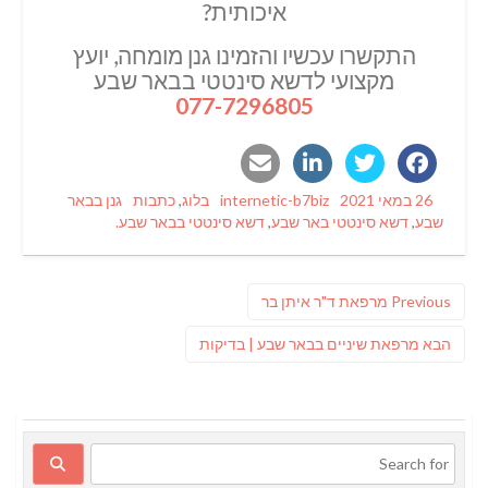
איכותית?
התקשרו עכשיו והזמינו גנן מומחה, יועץ
מקצועי לדשא סינטטי בבאר שבע
077-7296805
Tags
Categories
Author
Posted
26 במאי 2021
internetic-b7biz
בלוג
,
כתבות
גנן בבאר
on
שבע
,
דשא סינטטי באר שבע
,
דשא סינטטי בבאר שבע.
ניווט
Previous
Previous
מרפאת ד"ר איתן בר
post:
פוסט
הבא
מרפאת שיניים בבאר שבע | בדיקות
הבא: