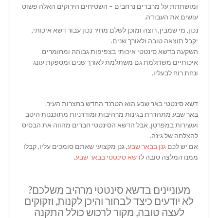
ומושתתת על מרבדים נרחבים – השטיחים הירוקים האלה פשוט
עושים את העבודה.
נכון, מי שמבין, רוצה ומוכן לשלם מחיר נכון עבור דשא איכותי,
יקבל תוצאה טובה ולאורך שנים.
השקעה בדשא סינטטי איכותי בצפיפות גבוהה ומחומרים
איכותיים משתלמת גם משתלמת לאורך שנים ומספקת עונג
ונחת רוח לבעליו.
דשא סינטטי באר שבע הוא הטרנד החדש בחצרות העיר.
באר שבע מתהדרת בגינות מרהיבות ומודרניות מתוכננות היטב
ועשירות במפרטן, אבל הדשא הסינטטי חברים מהווה את הבסיס
להצלחה של גינה.
אם יש לכם
גנן בבאר שבע
, גנן מקצועי שאתם סומכים עליו, קבלו
ממנו המלצה טובה ל
דשא סינטטי בבאר שבע
.
מעוניינים בדשא סינטטי מרהיב משלכם?
לא יודעים כיצד לבחור והיכן לקנות, וזקוקים
לעצה טובה, מקור לרכוש כולל התקנה