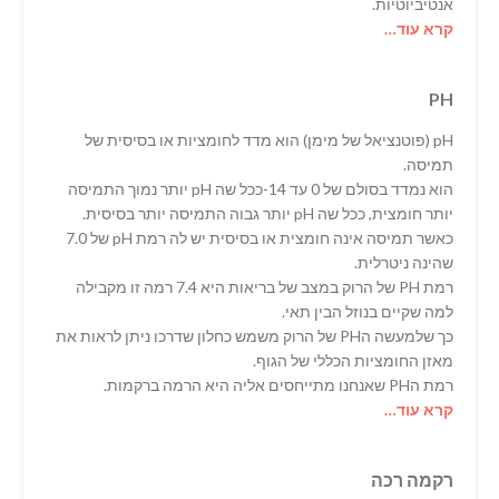
אנטיביוטיות.
קרא עוד…
PH
pH (פוטנציאל של מימן) הוא מדד לחומציות או בסיסית של
תמיסה.
הוא נמדד בסולם של 0 עד 14-ככל שה pH יותר נמוך התמיסה
יותר חומצית, ככל שה pH יותר גבוה התמיסה יותר בסיסית.
כאשר תמיסה אינה חומצית או בסיסית יש לה רמת pH של 7.0
שהינה ניטרלית.
רמת PH של הרוק במצב של בריאות היא 7.4 רמה זו מקבילה
למה שקיים בנוזל הבין תאי.
כך שלמעשה הPH של הרוק משמש כחלון שדרכו ניתן לראות את
מאזן החומציות הכללי של הגוף.
רמת הPH שאנחנו מתייחסים אליה היא הרמה ברקמות.
קרא עוד…
רקמה רכה