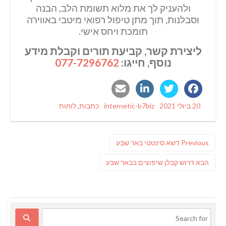
ולהעניק לך את מלוא תשומת הלב, הבנה
וסבלנות, תוך מתן טיפול רפואי מיטבי באווירה
תומכת ויחס אישי.
ליצירת קשר, קביעת תורים וקבלת מידע
נוסף, חייגו:
077-7296762
Categories
Author
Posted
20 ביולי 2021
internetic-b7biz
כתבות
,
לוחות
on
ניווט
Previous
Previous
דשא סינטטי באר שבע
post:
פוסט
הבא
דרוש קבלן שיפוצים בבאר שבע
הבא: