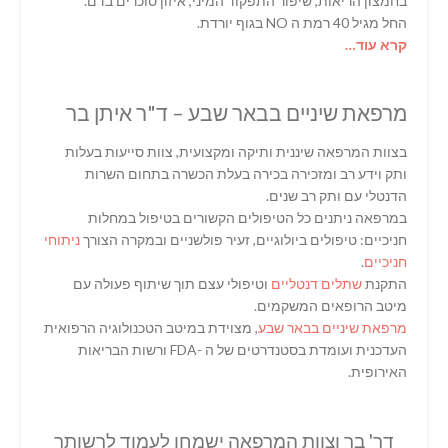
בחמצון הריאות, שיפור התפקוד המיני, איזון סוכרים בדם.
החל מגיל 40 רמת ה NO בגוף יורדת.
קרא עוד…
מרפאת שיניים בבאר שבע – ד"ר איתן בר
בצוות המרפאה שיננית ותיקה ומקצועית, צוות סייעות בעלות
ותק וידע רב ומזכירה בכירה בעלת הכשרה בתחום השרות
הדנטלי עם ותק רב שנים.
במרפאה ניתנים כל הטיפולים הקשורים בטיפול במחלות
חניכיים: טיפולים ביולוגיים, זעיר פולשניים ובמקרה הצורך
ניתוחי
חניכיים
.
התקנת
שתלים דנטליים
וטיפולי עצם תוך שיתוף פעולה עם
מיטב הרופאים המשקמים.
מרפאת שיניים בבאר שבע
, מצוידת במיטב הטכנולוגיה הרפואית
העדכנית ועומדת בסטנדרטים של ה -FDA ורשות הבריאות
האירופית.
דר' בר וצוות המרפאה ישמחו לעמוד לרשותך