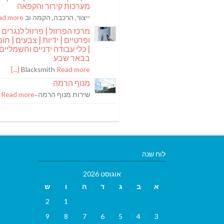
מערכות קירור והקפאה
ייצור, הרכבה, הקמה וב
 more [...]
מרכז הפרזול | פרזול לנגרים
ופרטיים | ידיות | צבעים | חומר
| כלי עבודה ידניים וחשמליים
בבאר שבע
Blacksmith
Read more [...]
מנוף הרמה
שירות מנוף הרמה ̵
Read more [...]
לוח שנה
אוגוסט 2026
א
ב
ג
ד
ה
ו
ש
2
1
9
8
7
6
5
4
3