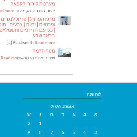
מערכות קירור והקפאה
ייצור, הרכבה, הקמה וב
 more [...]
מרכז הפרזול | פרזול לנגרים
ופרטיים | ידיות | צבעים | חומר
| כלי עבודה ידניים וחשמליים
בבאר שבע
Blacksmith
Read more [...]
מנוף הרמה
שירות מנוף הרמה ̵
Read more [...]
לוח שנה
אוגוסט 2026
א
ב
ג
ד
ה
ו
ש
2
1
9
8
7
6
5
4
3