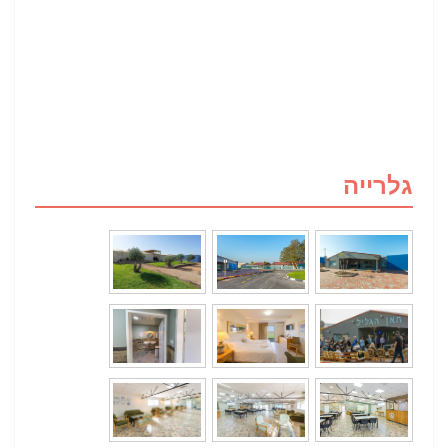
גלרייה