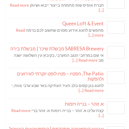
חברת אופיס שופ מתמחה בייצור ייבוא ושיווק
Read more
[...]
Queen Loft & Event
מחפשים לחגוג אירוע מסוים שחשוב לכם ברמה
Read
more [...]
SABRESA Brewery מבשלת שיכר | מבשלת בירה
אי שם במרחבי הנגב המערבי, בקיבוץ עין השלושה ישנה
מב
Read more [...]
The Patio, הפטיו – פטיו לופט יוקרתי לאירועים
ולהפקות
לחגוג בגן קסום בלב העיר העתיקה באר שבע ערבי צוות, י
Read more [...]
א. זוהר – בנייה ויזמות
קצת עלינו א. זוהר – בנייה ויזמות א. זוהר בניי
Read more
[...]
אבישג קוסמטיקה מתקדמת | קוסמטיקאית באשכול