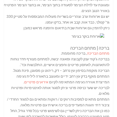
ומגוונת עד לדלת הצימר לסעודה בתוך הצימר, או בחצר הצימר הפרטית
באוויר הנגב הנעים.
יש גם ארוחות ערב וצהריים בשריות מעולות המבוססות על סטייק 330
גר' קטלני, כבד אווז, קבב או אחר, בדקו עמנו.
ניתן להזמין גם ארוחות שבת בתיאום והזמנה מראש כמובן
בריכה | מתחם הבריכה
מתחם הבריכה
, בריכה מחוממת.
בבריכה ג'קוזי ענק לקבוצה וסאונה יבשה, למתחם מצורף חדר נוחות
להתארגנות, לאחסון פריטים וחפצים אישיים, התלבשות וכד'.
הבריכה מוקפת בסיפון עץ נרחב – דק, ריהוט גן מסוגנן, פינת מנגל.
המתחם מוקף בדק עץ רחב ידיים ומעוצב בתאורה לילית נעימה
המייצרת אווירה נעימה המתאימה לקיום
אירועים פרטיים
.
לבריכה יש שער כניסה פרטי וניתן לסגור אותה לאינטימיות ופרטיות
מלאים.
המתחם מתאים למסיבות רווקים / רווקות ומתאים גם למגזר החרדי /
ציבור דתי וזוגות המעדיפים בריכה אישית עם פרטיות מלאה.
כמו כן את הבריכה ניתן לשריין גם לשימוש פרטי בכל סדר גודל, החל
מזוג המעוניין בבריכה לעצמו, כולל אפשרות להשכרה לפי שעה.