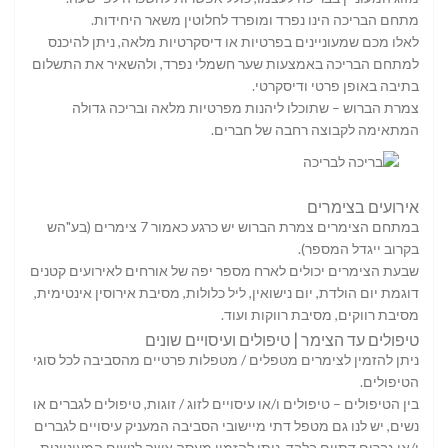
מתחם הבריכה הינו נפרד ומופרד לחלוטין משאר היחידות.
לאלו מכם שמעוניינים בפרטיות או דיסקרטיות מלאה, ניתן להיכנס
למתחם הבריכה באמצעות שער חשמלי נפרד, ולהשאיר את התשלום
בתיבה באופן פרטי ודיסקרטי.
צמרת הברוש – שתוכלו ליהנות מפרטיות מלאה ובריכה גדולה
המתאימה לקבוצה רחבה של חברים.
אירועים בצימרים
במתחם הצימרים צמרת הברוש יש כרגע כאמור 7 צימרים (בע"הש
בקרוב ייגדל המספר).
שבעת הצימרים יכולים לארח מספר יפה של אורחים לאירועים קטנים
דוגמת יום הולדת, יום נישואין, ליל כלולות, מסיבת אירוסין אינטימית,
מסיבת רווקים, מסיבת רווקות ועוד.
טיפולים עד הצימר | טיפולים ועיסויים שונים
ניתן להזמין לצימרים מטפלים / מטפלות פרטיים מהסביבה לכל סוגי
הטיפולים.
בין הטיפולים – טיפולים ו/או עיסויים לזוג / זוגות, טיפולים לגברים או
נשים, יש לנו גם מטפל דתי מיישובי הסביבה המעניק עיסויים לגברים
ו/או גברים דתיים בלבד, ניתן להזמין מעסה אשה לנשים המעוניינות