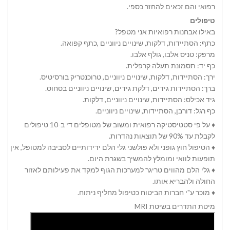
רפואי והם זכאים להחזר כספי.
טיפולים
באילו אבחנות רפואיות אני מטפל?
כתף: הסתיידות, דלקות, שינויים ניווניים ,כתף קפואה.
מרפק: טניס אלבו, גולף אלבו.
כף יד: תסמונת תעלה קרפלית.
ירך: הסתיידות, דלקות, שינויים ניווניים, טרוכנטריק בורסיטיס.
ברך: הסתיידות גידים, דלקת גידים, שינויים ניווניים בסחוס.
גיד אכילס: הסתיידות, שינויים ניווניים, דלקות.
כף רגל: דורבן, הסתיידות, שינויים ניווניים.
♦ על פי סטטיסטיקה רפואית ומשוב של מטופלים די ב-10 טיפולים
לקבלת עד 90% של תוצאות נהדרות.
♦ הטיפול חוץ גופני ולא פולשני גלי הלם ידידותיים לסביבה למטופל, אין
תופעות לוואי ומומלץ להמשיך בשגרת היום.
♦ גלי הלם מהווים טריגר למערכות הגוף למקד את פעילותם לאזור
החולה ולהבריא אותו.
♦ מוכר ע"י חברות הביטוח כטיפול מחליף ניתוח.
מיטת התדרים בשיטת
MRI