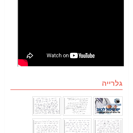
גלרייה