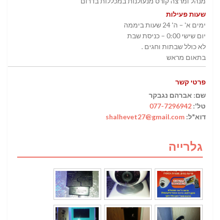
מנהל ומרצה קורס מנעולנות במכללות בדרום
שעות פעילות
ימים א' – ה' 24 שעות ביממה
יום שישי 0:00 – כניסת שבת
לא כולל שבתות וחגים .
בתאום מראש
פרטי קשר
שם: אברהם נגבקר
טל':
077-7296942
דוא"ל:
shalhevet27@gmail.com‬
גלרייה