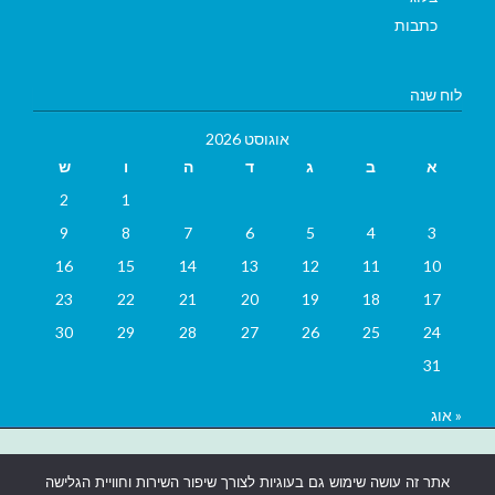
כתבות
לוח שנה
אוגוסט 2026
א
ב
ג
ד
ה
ו
ש
2
1
9
8
7
6
5
4
3
16
15
14
13
12
11
10
23
22
21
20
19
18
17
30
29
28
27
26
25
24
31
« אוג
בניית אתרים
|
בניית אתרים באר שבע
|
בניית אתרים בבאר שבע
|
קידום
אתר זה עושה שימוש גם בעוגיות לצורך שיפור השירות וחוויית הגלישה
אתרים בבאר שבע
|