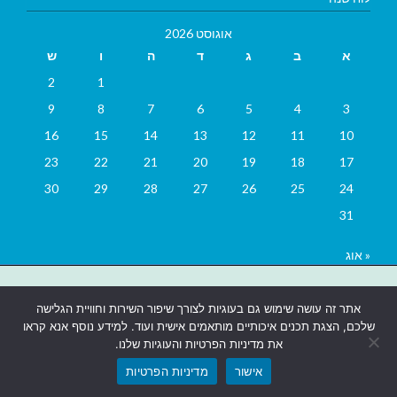
אוגוסט 2026
א
ב
ג
ד
ה
ו
ש
2
1
9
8
7
6
5
4
3
16
15
14
13
12
11
10
23
22
21
20
19
18
17
30
29
28
27
26
25
24
31
« אוג
בניית אתרים
|
בניית אתרים באר שבע
|
בניית אתרים בבאר שבע
|
קידום
אתר זה עושה שימוש גם בעוגיות לצורך שיפור השירות וחוויית הגלישה
אתרים בבאר שבע
|
שלכם, הצגת תכנים איכותיים מותאמים אישית ועוד. למידע נוסף אנא קראו
את מדיניות הפרטיות והעוגיות שלנו.
אישור
מדיניות הפרטיות