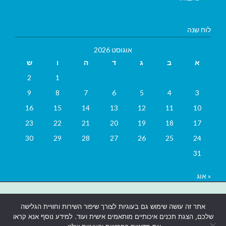
לוח שנה
אוגוסט 2026
א
ב
ג
ד
ה
ו
ש
2
1
9
8
7
6
5
4
3
16
15
14
13
12
11
10
23
22
21
20
19
18
17
30
29
28
27
26
25
24
31
« אוג
בניית אתרים
|
בניית אתרים באר שבע
|
בניית אתרים בבאר שבע
|
קידום
אתר זה עושה שימוש גם בעוגיות לצורך שיפור השירות וחוויית הגלישה
אתרים בבאר שבע
|
שלכם, הצגת תכנים איכותיים מותאמים אישית ועוד. למידע נוסף אנא קראו