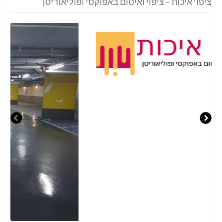
ציפוי איכות – ציפוי ואיטום באפוקסי ופוליאוריטן