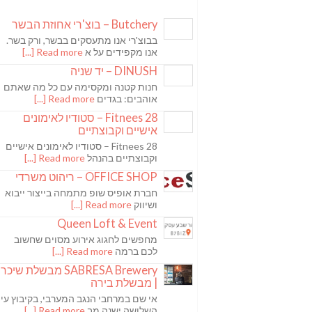
Butchery – בוצ'רי אחוזת הבשר
בבוצ'רי אנו מתעסקים בבשר, ורק בשר.
אנו מקפידים על א
Read more [...]
DINUSH – יד שניה
חנות קטנה ומקסימה עם כל מה שאתם
אוהבים: בגדים
Read more [...]
Fitnees 28 – סטודיו לאימונים
אישיים וקבוצתיים
Fitnees 28 – סטודיו לאימונים אישיים
וקבוצתיים בהנהל
Read more [...]
OFFICE SHOP – ריהוט משרדי
חברת אופיס שופ מתמחה בייצור ייבוא
ושיווק
Read more [...]
Queen Loft & Event
מחפשים לחגוג אירוע מסוים שחשוב
לכם ברמה
Read more [...]
SABRESA Brewery מבשלת שיכר
| מבשלת בירה
אי שם במרחבי הנגב המערבי, בקיבוץ עין
השלושה ישנה מב
Read more [...]