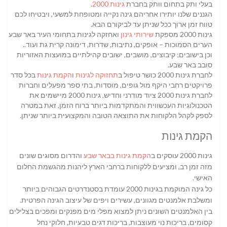
בעלי ותק בתחום וותק בחברת
גינות 2000
.
הגננים שלנו יותירו אחריהם גינה נקייה ומטופחת למשעי, ויבטיחו לכם
טווח זמן ארוך ככל שניתן עד לביקורם הבא.
גינות 2000 מספקת
שירותי גינון
ואחזקה לגינות בתחומי העיר באר שבע,
הערים הסמוכות – אופקים, נתיבות, שדרות, דימונה קרית גת ועוד..
וכן בישובים; קיבוצים, מושבים, ישובים קהילתיים במועצות האזוריות
סובב באר שבע.
לחברת גינות 2000 כושר טיפול ב
תחזוקה לגינות
ו
הקמת גינות
בכל סדר
פרויקטים רחבי היקף מול גופים, מוסדות, בתי ספר מפעלים וחברות
לחברת גינות 2000 ציוד מודרני וחדיש, גינות 2000 מיישמים את
הטכנולוגיות העכשווית והמתקדמות ביותר ברוח הזמן, זאת במטרה
לספק לקהל הלקוחות את התוצאה הטובה והמקצועית ביותר שניתן.
הקמת גינות
גינות 2000 עוסקים ב
הקמת גינות בבאר שבע
והדרום מסוגים שונים
מזה זמן רב, ומציעים ללקוחות ברחבי הארץ ליהנות מהגשמת החלום
האישי.
כל גינה המוקמת בגינות 2000 עומדת בסטנדרטים הגבוהים ביותר
ומשלבת אלמנטים מגוונים, עשירים ויפים של עיצוב הגינה הפרטית.
בין האלמנטים השונים ניתן למצוא מפלי מים מפנקים ומפכים בצלילים
קסומים, בריכות נוי מעוצבות, בריכות דגים טבעיות, חלוקי נחל